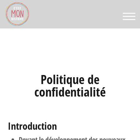
TOGG
Politique de
confidentialité
Introduction
Devant le développement des nouveaux